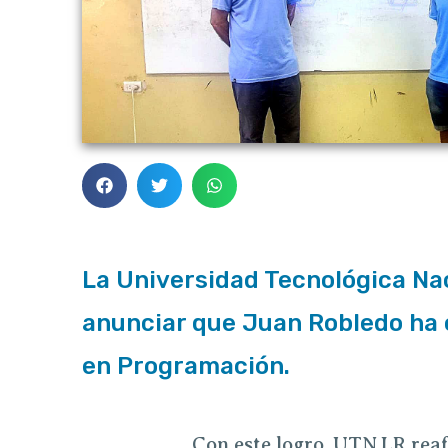
La Universidad Tecnológica Nac
anunciar que Juan Robledo ha 
en Programación.
Con este logro,
UTN.LR
reaf