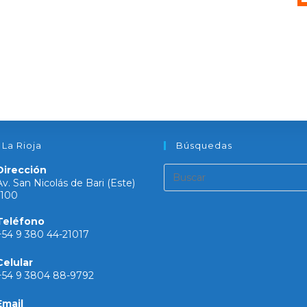
 La Rioja
Búsquedas
Dirección
Av. San Nicolás de Bari (Este)
1100
Teléfono
+54 9 380 44-21017
Celular
+54 9 3804 88-9792
Email