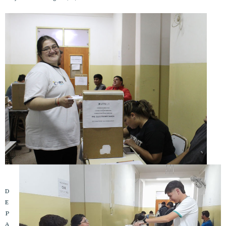
D
E
P
A