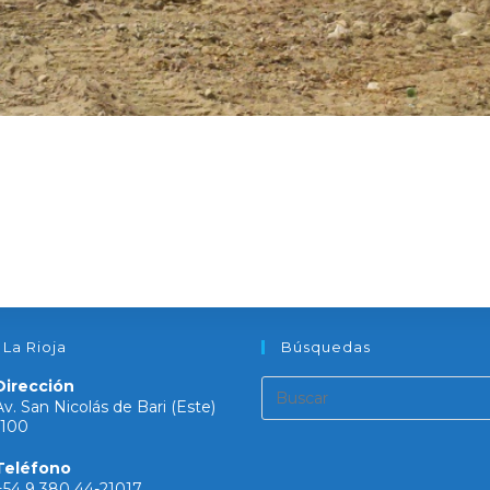
 La Rioja
Búsquedas
Dirección
Av. San Nicolás de Bari (Este)
1100
Teléfono
+54 9 380 44-21017