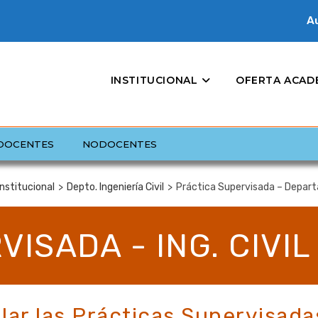
Au
INSTITUCIONAL
OFERTA ACAD
DOCENTES
NODOCENTES
Institucional
>
Depto. Ingeniería Civil
>
Práctica Supervisada – Depart
ISADA - ING. CIVIL
llar las Prácticas Supervisada