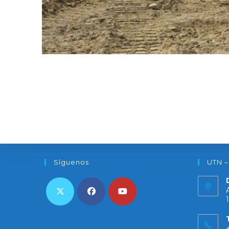
Síguenos
UTN –