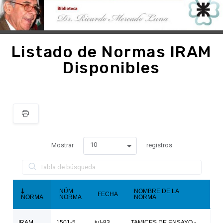
Listado de Normas IRAM
Disponibles
10
Mostrar
registros
NÚM.
NOMBRE DE LA
FECHA
NORMA
NORMA
NORMA
IRAM
1501-5
jul-83
TAMICES DE ENSAYO -