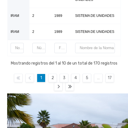
IRAM
2
1989
SISTEMA DE UNIDADES
IRAM
2
1989
SISTEMA DE UNIDADES
Mostrando registros del 1 al 10 de un total de 170 registros
…
1
2
3
4
5
17