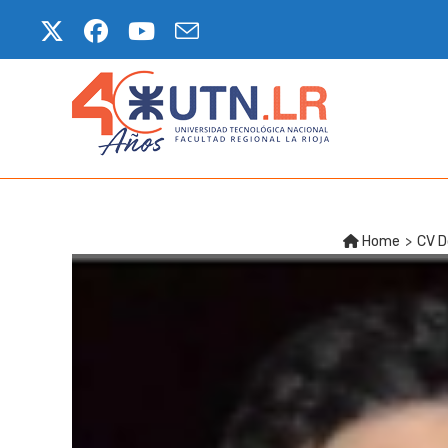
Home
>
CV D