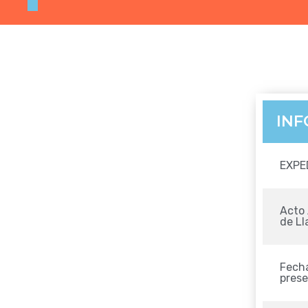
IN
EXPE
Acto 
de L
Fecha
pres