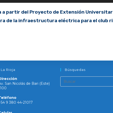
a a partir del Proyecto de Extensión Universitari
a de la infraestructura eléctrica para el club r
 La Rioja
Búsquedas
Dirección
Av. San Nicolás de Bari (Este)
1100
Teléfono
+54 9 380 44-21017
Celular