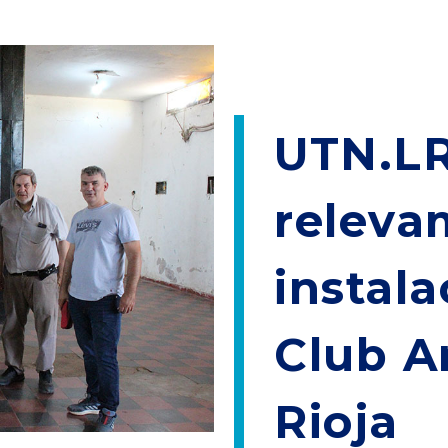
UTN.LR
releva
instala
Club A
Rioja