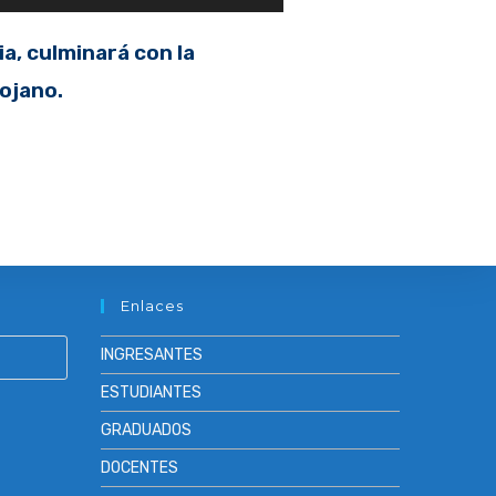
a, culminará con la
iojano.
Enlaces
INGRESANTES
ESTUDIANTES
GRADUADOS
DOCENTES